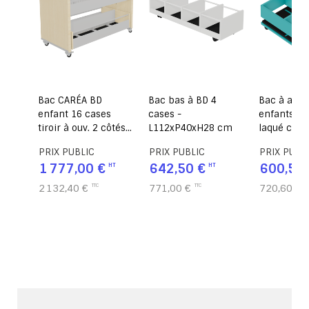
cases
Bac CARÉA BD
Bac bas à BD 4
Bac à alb
enfant 16 cases
cases -
enfants 4 
5 cm
tiroir à ouv. 2 côtés
L112xP40xH28 cm
laqué capa
stratifié avec
120 album
PRIX PUBLIC
PRIX PUBLIC
PRIX PUBL
roulettes - L122 x
L65xP65x
1 777,00 €
642,50 €
600,50 
P60 x H77,5 cm
2 132,40 €
771,00 €
720,60 €