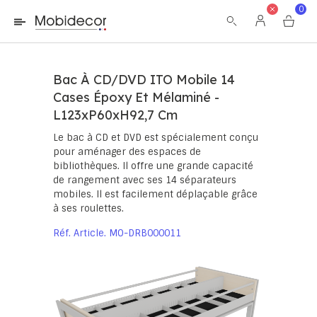
La boutique ne fonctionnera pas correctement dans le cas où
0
les cookies sont désactivés.
Bac À CD/DVD ITO Mobile 14
Cases Époxy Et Mélaminé -
L123xP60xH92,7 Cm
Le bac à CD et DVD est spécialement conçu
pour aménager des espaces de
bibliothèques. Il offre une grande capacité
de rangement avec ses 14 séparateurs
mobiles. Il est facilement déplaçable grâce
à ses roulettes.
Réf. Article
MO-DRB000011