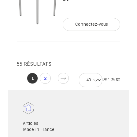
Connectez-vous
55
RÉSULTATS
Page
d'accueil
Vous
1
2
par page
Page
lisez
d'accueil
actuellement
la
page
Articles
Made in France