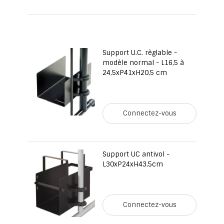
page
Support U.C. règlable -
modèle normal - L16,5 à
24,5xP41xH20,5 cm
Connectez-vous
Support UC antivol -
L30xP24xH43,5cm
Connectez-vous