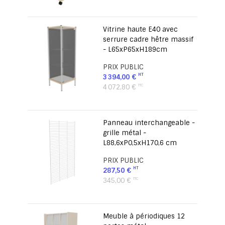
Vitrine haute E40 avec
serrure cadre hêtre massif
- L65xP65xH189cm
PRIX PUBLIC
3 394,00 €
4 072,80 €
Panneau interchangeable -
grille métal -
L88,6xP0,5xH170,6 cm
PRIX PUBLIC
287,50 €
345,00 €
Meuble à périodiques 12