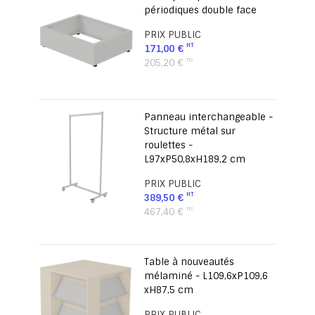
périodiques double face
PRIX PUBLIC
171,00 €
205,20 €
Panneau interchangeable -
Structure métal sur
roulettes -
L97xP50,8xH189,2 cm
PRIX PUBLIC
389,50 €
467,40 €
Table à nouveautés
mélaminé - L109,6xP109,6
xH87,5 cm
PRIX PUBLIC