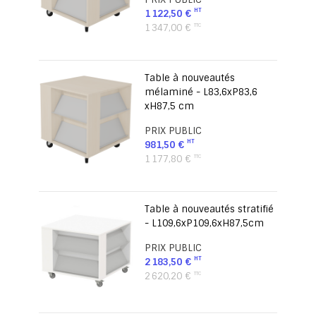
1 122,50 €
1 347,00 €
Table à nouveautés
mélaminé - L83,6xP83,6
xH87,5 cm
PRIX PUBLIC
981,50 €
1 177,80 €
Table à nouveautés stratifié
- L109,6xP109,6xH87,5cm
PRIX PUBLIC
2 183,50 €
2 620,20 €