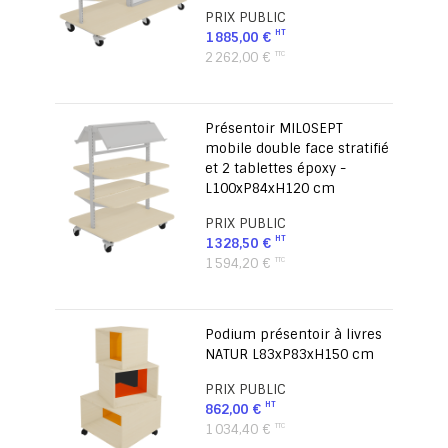
PRIX PUBLIC
1 885,00 €
2 262,00 €
Présentoir MILOSEPT
mobile double face stratifié
et 2 tablettes époxy -
L100xP84xH120 cm
PRIX PUBLIC
1 328,50 €
1 594,20 €
Podium présentoir à livres
NATUR L83xP83xH150 cm
PRIX PUBLIC
862,00 €
1 034,40 €