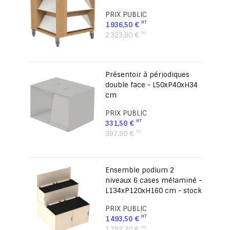
PRIX PUBLIC
1 936,50 €
2 323,80 €
Présentoir à périodiques
double face - L50xP40xH34
cm
PRIX PUBLIC
331,50 €
397,80 €
Ensemble podium 2
niveaux 6 cases mélaminé -
L134xP120xH160 cm - stock
PRIX PUBLIC
1 493,50 €
1 792,20 €