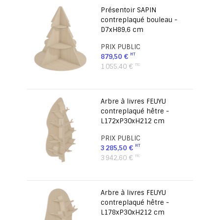
Présentoir SAPIN
contreplaqué bouleau -
D7xH89,6 cm
PRIX PUBLIC
879,50 €
1 055,40 €
Arbre à livres FEUYU
contreplaqué hêtre -
L172xP30xH212 cm
PRIX PUBLIC
3 285,50 €
3 942,60 €
Arbre à livres FEUYU
contreplaqué hêtre -
L178xP30xH212 cm