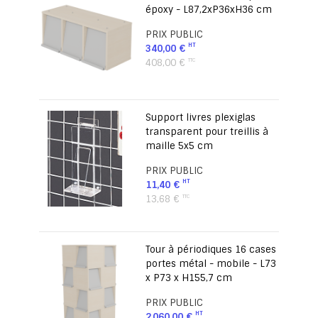
époxy - L87,2xP36xH36 cm
PRIX PUBLIC
340,00 €
408,00 €
Support livres plexiglas
transparent pour treillis à
maille 5x5 cm
PRIX PUBLIC
11,40 €
13,68 €
Tour à périodiques 16 cases
portes métal - mobile - L73
x P73 x H155,7 cm
PRIX PUBLIC
2 060,00 €