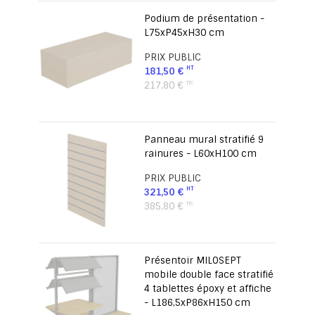
Podium de présentation -
L75xP45xH30 cm
PRIX PUBLIC
181,50 €
217,80 €
Panneau mural stratifié 9
rainures - L60xH100 cm
PRIX PUBLIC
321,50 €
385,80 €
Présentoir MILOSEPT
mobile double face stratifié
4 tablettes époxy et affiche
- L186,5xP86xH150 cm