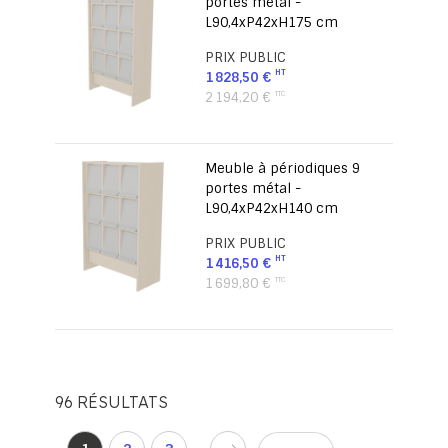
portes métal -
L90,4xP42xH175 cm
PRIX PUBLIC
1 828,50 €
2 194,20 €
Meuble à périodiques 9
portes métal -
L90,4xP42xH140 cm
PRIX PUBLIC
1 416,50 €
1 699,80 €
96
RÉSULTATS
Page
d'accueil