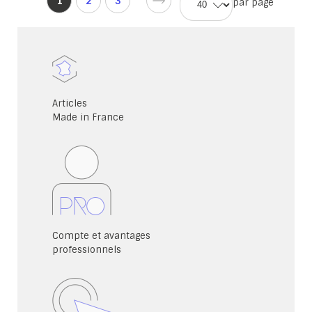
Vous
1
2
3
par page
Page
Page
lisez
d'accueil
d'accueil
actuellement
la
page
Articles
Made in France
Compte et avantages
professionnels