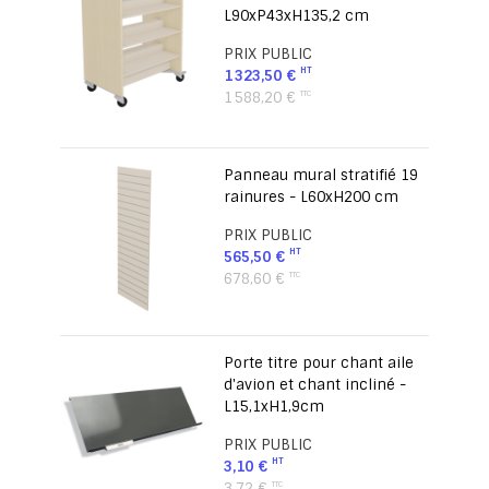
L90xP43xH135,2 cm
PRIX PUBLIC
1 323,50 €
1 588,20 €
Panneau mural stratifié 19
rainures - L60xH200 cm
PRIX PUBLIC
565,50 €
678,60 €
Porte titre pour chant aile
d'avion et chant incliné -
L15,1xH1,9cm
PRIX PUBLIC
3,10 €
3,72 €