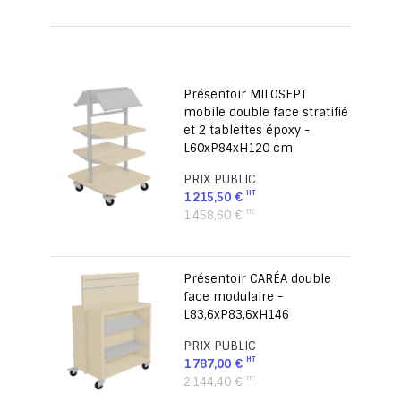
page
Présentoir MILOSEPT
mobile double face stratifié
et 2 tablettes époxy -
L60xP84xH120 cm
PRIX PUBLIC
1 215,50 €
1 458,60 €
Présentoir CARÉA double
face modulaire -
L83,6xP83,6xH146
PRIX PUBLIC
1 787,00 €
2 144,40 €