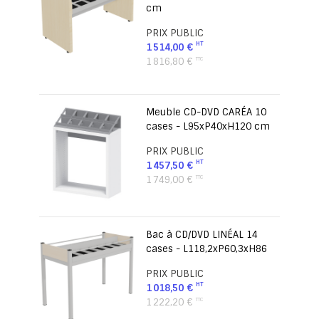
cm
PRIX PUBLIC
1 514,00 €
1 816,80 €
Meuble CD-DVD CARÉA 10
cases - L95xP40xH120 cm
PRIX PUBLIC
1 457,50 €
1 749,00 €
Bac à CD/DVD LINÉAL 14
cases - L118,2xP60,3xH86
PRIX PUBLIC
1 018,50 €
1 222,20 €