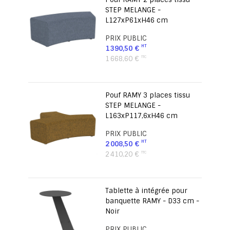
STEP MELANGE -
L127xP61xH46 cm
PRIX PUBLIC
1 390,50 €
1 668,60 €
Pouf RAMY 3 places tissu
STEP MELANGE -
L163xP117,6xH46 cm
PRIX PUBLIC
2 008,50 €
2 410,20 €
Tablette à intégrée pour
banquette RAMY - D33 cm -
Noir
PRIX PUBLIC