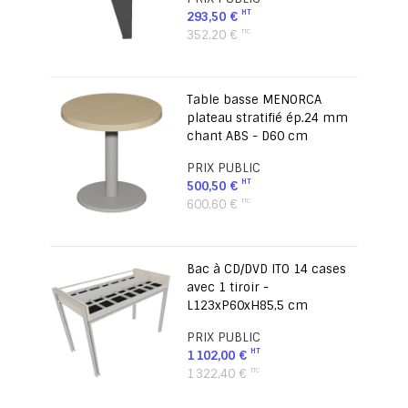
293,50 €
352,20 €
Table basse MENORCA
plateau stratifié ép.24 mm
chant ABS - D60 cm
PRIX PUBLIC
500,50 €
600,60 €
Bac à CD/DVD ITO 14 cases
avec 1 tiroir -
L123xP60xH85,5 cm
PRIX PUBLIC
1 102,00 €
1 322,40 €