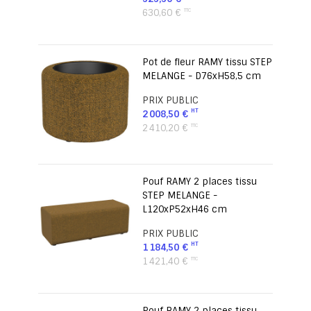
630,60 €
Pot de fleur RAMY tissu STEP
MELANGE - D76xH58,5 cm
PRIX PUBLIC
2 008,50 €
2 410,20 €
Pouf RAMY 2 places tissu
STEP MELANGE -
L120xP52xH46 cm
PRIX PUBLIC
1 184,50 €
1 421,40 €
Pouf RAMY 2 places tissu