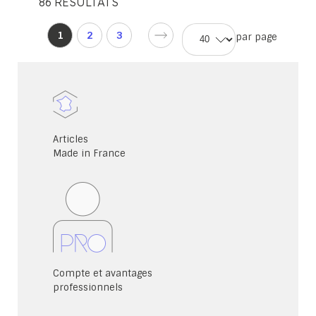
86
RÉSULTATS
Page
d'accueil
Vous
1
2
3
par page
Page
Page
lisez
d'accueil
d'accueil
actuellement
la
page
Articles
Made in France
Compte et avantages
professionnels