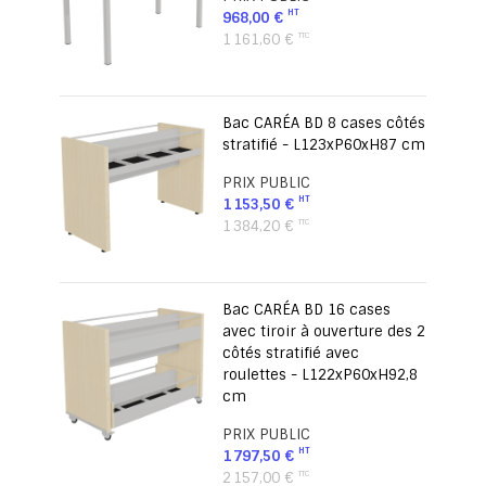
968,00 €
1 161,60 €
Bac CARÉA BD 8 cases côtés
stratifié - L123xP60xH87 cm
PRIX PUBLIC
1 153,50 €
1 384,20 €
Bac CARÉA BD 16 cases
avec tiroir à ouverture des 2
côtés stratifié avec
roulettes - L122xP60xH92,8
cm
PRIX PUBLIC
1 797,50 €
2 157,00 €