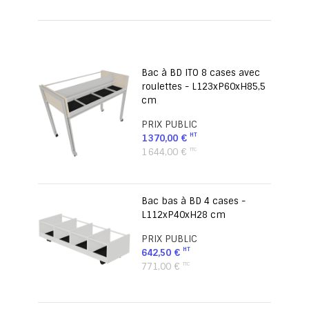
page
Bac à BD ITO 8 cases avec
roulettes - L123xP60xH85,5
cm
PRIX PUBLIC
1 370,00 €
1 644,00 €
Bac bas à BD 4 cases -
L112xP40xH28 cm
PRIX PUBLIC
642,50 €
771,00 €