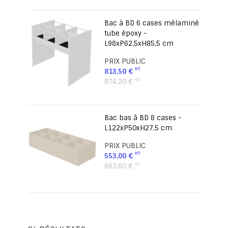
Bac à BD 6 cases mélaminé
tube époxy -
L98xP62,5xH85,5 cm
PRIX PUBLIC
813,50 €
976,20 €
Bac bas à BD 8 cases -
L122xP50xH27,5 cm
PRIX PUBLIC
553,00 €
663,60 €