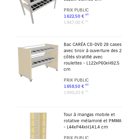
PRIX PUBLIC
1 622,50 €
1 947,00 €
Bac CARÉA CD-DVD 28 cases
avec tiroir à ouverture des 2
côtés stratifié avec
roulettes - L122xP60xH92,5
cm
PRIX PUBLIC
1 658,50 €
1 990,20 €
Tour à mangas mobile et
rotative mélaminé et PMMA
- L44xP44xH141,4 cm
PRIX PUBLIC