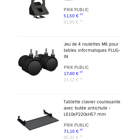
PRIX PUBLIC
51,50 €
61,80 €
Jeu de 4 roulettes M6 pour
tables informatiques PLUG-
IN
PRIX PUBLIC
17,60 €
21,12 €
Tablette clavier coulissante
avec butée antichute -
L610xP220xH57 mm
PRIX PUBLIC
71,10 €
85,32 €