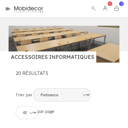
La boutique ne fonctionnera pas correctement dans le cas où
0
les cookies sont désactivés.
ACCESSOIRES INFORMATIQUES
20
RÉSULTATS
Trier par
par page