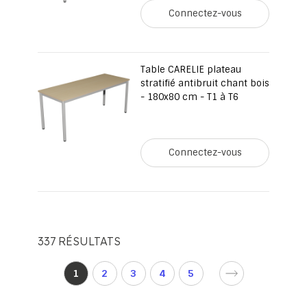
Connectez-vous
Table CARELIE plateau
stratifié antibruit chant bois
- 180x80 cm - T1 à T6
Connectez-vous
337
RÉSULTATS
Page
d'accueil
Vous
1
2
3
4
5
Page
Page
Page
Page
lisez
d'accueil
d'accueil
d'accueil
d'accueil
actuellement