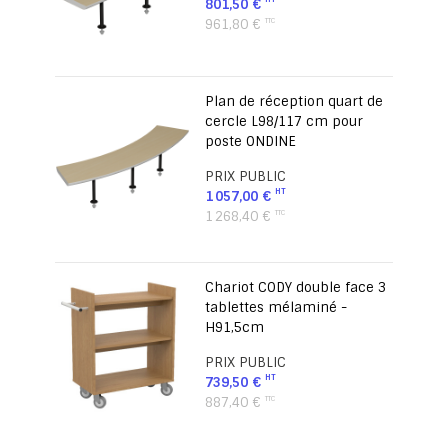
801,50 €
961,80 €
Plan de réception quart de
cercle L98/117 cm pour
poste ONDINE
PRIX PUBLIC
1 057,00 €
1 268,40 €
Chariot CODY double face 3
tablettes mélaminé -
H91,5cm
PRIX PUBLIC
739,50 €
887,40 €