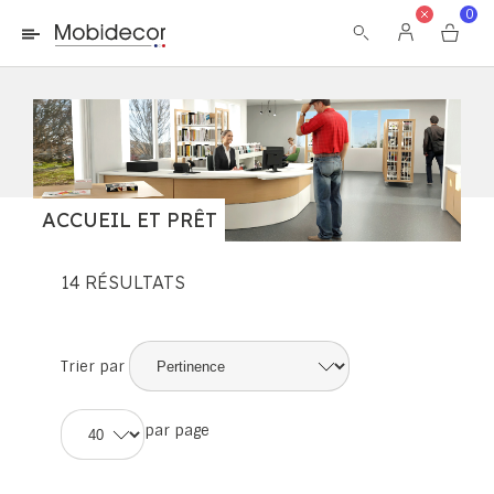
La boutique ne fonctionnera pas correctement dans le cas où
0
les cookies sont désactivés.
ACCUEIL ET PRÊT
14
RÉSULTATS
Trier par
par page