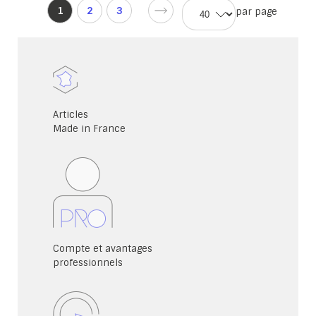
d'accueil
Vous
1
2
3
par page
Page
Page
lisez
d'accueil
d'accueil
actuellement
la
page
Articles
Made in France
Compte et avantages
professionnels