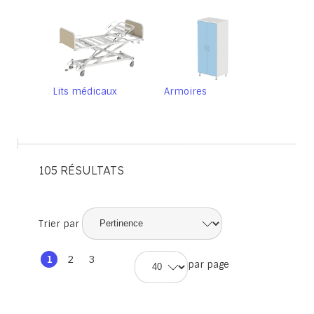
Lits médicaux
Armoires
105
RÉSULTATS
Trier par
Page
Vous
1
Page
2
Page
3
d'accueil
par page
lisez
d'accueil
d'accueil
actuellement
la