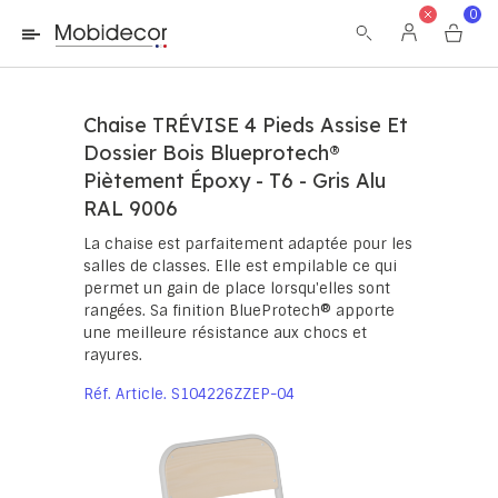
La boutique ne fonctionnera pas correctement dans le cas où
0
les cookies sont désactivés.
Chaise TRÉVISE 4 Pieds Assise Et
Dossier Bois Blueprotech®
Piètement Époxy - T6 - Gris Alu
RAL 9006
La chaise est parfaitement adaptée pour les
salles de classes. Elle est empilable ce qui
permet un gain de place lorsqu'elles sont
rangées. Sa finition BlueProtech® apporte
une meilleure résistance aux chocs et
rayures.
Réf. Article
S104226ZZEP-04