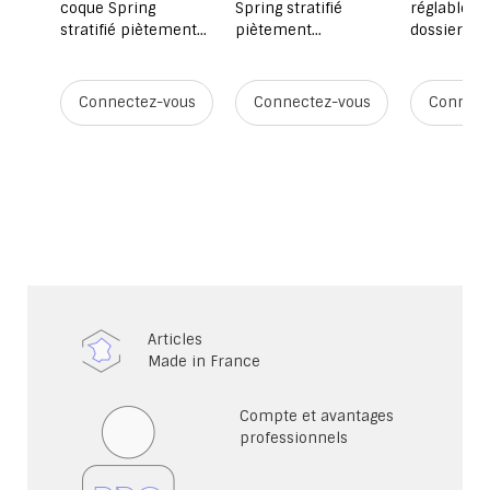
et
coque Spring
Spring stratifié
réglable as
stratifié piètement
piètement
dossier bo
aluminium - T6 -
aluminium - T6 -
Blueprote
y -
prune/gris alu RAL
pomme verte/gris
piètement 
9006
alu RAL 9006
T3 à T6 - S
ous
Connectez-vous
Connectez-vous
Connect
Articles
Made in France
Compte et avantages
professionnels