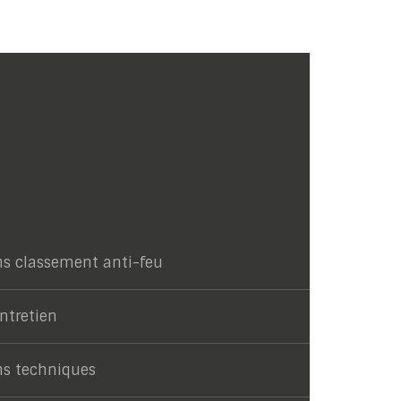
ns classement anti-feu
entretien
ns techniques