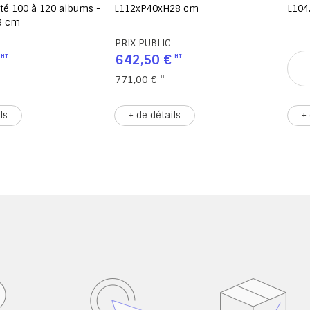
té 100 à 120 albums -
L112xP40xH28 cm
L104
9 cm
PRIX PUBLIC
642,50 €
771,00 €
ls
+ de détails
+