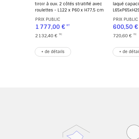
0xH85,5 cm
tiroir à ouv. 2 côtés stratifié avec
laqué capaci
roulettes - L122 x P60 x H77,5 cm
L65xP65xH2
PRIX PUBLIC
PRIX PUBLIC
1 777,00 €
600,50 €
2 132,40 €
720,60 €
+ de détails
+ de détai