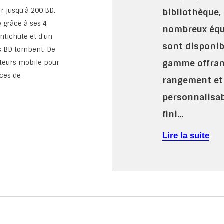
r jusqu'à 200 BD.
bibliothèque,
 grâce à ses 4
nombreux équ
ntichute et d'un
sont disponib
es BD tombent. De
gamme offrant
ateurs mobile pour
ces de
rangement et 
personnalisab
fini...
Lire la suite