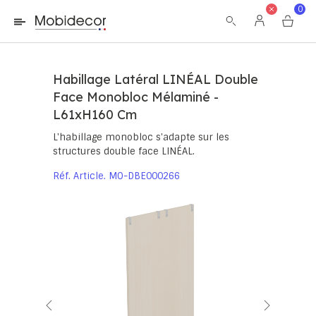
La boutique ne fonctionnera pas correctement dans le cas où
0
les cookies sont désactivés.
Habillage Latéral LINÉAL Double
Face Monobloc Mélaminé -
L61xH160 Cm
L'habillage monobloc s'adapte sur les
structures double face LINÉAL.
Réf. Article
MO-DBE000266