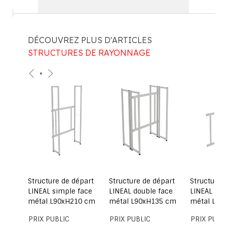
DÉCOUVREZ PLUS D'ARTICLES
STRUCTURES DE RAYONNAGE
part
Structure de départ
Structure de départ
Structure 
ace
LINEAL simple face
LINEAL double face
LINEAL dou
0 cm
métal L90xH210 cm
métal L90xH135 cm
métal L90
PRIX PUBLIC
PRIX PUBLIC
PRIX PUBL