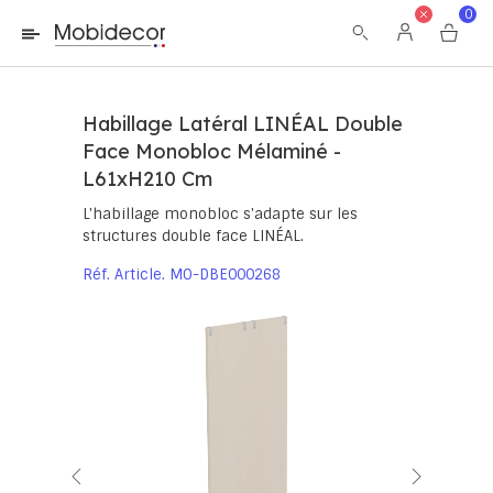
La boutique ne fonctionnera pas correctement dans le cas où
0
les cookies sont désactivés.
Habillage Latéral LINÉAL Double
Face Monobloc Mélaminé -
L61xH210 Cm
L'habillage monobloc s'adapte sur les
structures double face LINÉAL.
Réf. Article
MO-DBE000268