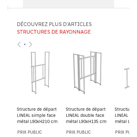
DÉCOUVREZ PLUS D'ARTICLES
STRUCTURES DE RAYONNAGE
part
Structure de départ
Structure de départ
Structure 
ace
LINEAL simple face
LINEAL double face
LINEAL dou
0 cm
métal L90xH210 cm
métal L90xH135 cm
métal L90
PRIX PUBLIC
PRIX PUBLIC
PRIX PUBL