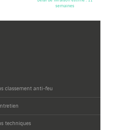
Délai de livraison estimé : 11
semaines
ns classement anti-feu
entretien
ns techniques