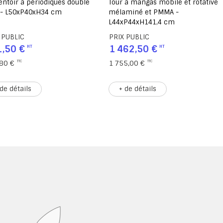
 à mangas mobile et rotative
Table à nouveautés stratifié -
miné et PMMA -
L83,6xP83,6xH87,5cm
P44xH141,4 cm
 PUBLIC
PRIX PUBLIC
62,50 €
1 936,50 €
5,00 €
2 323,80 €
 de détails
+ de détails