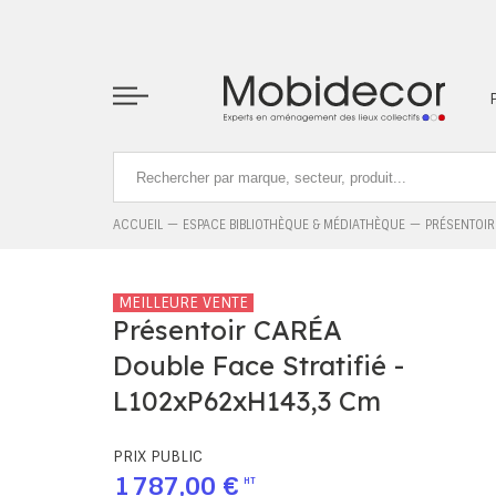
La boutique ne fonctionnera pas correctement dans le cas où l
ACCUEIL
ESPACE BIBLIOTHÈQUE & MÉDIATHÈQUE
PRÉSENTOIR
MEILLEURE VENTE
Présentoir CARÉA
Double Face Stratifié -
L102xP62xH143,3 Cm
PRIX PUBLIC
1 787,00 €