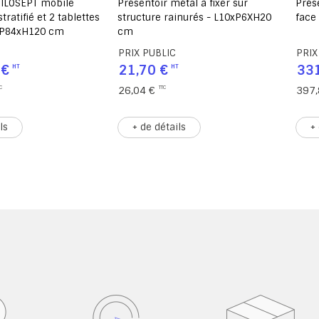
tal à fixer sur
Présentoir à périodiques double
Tour
inurés - L10xP6XH20
face - L50xP40xH34 cm
méla
L44x
PRIX PUBLIC
PRIX
331,50 €
1 4
397,80 €
1 75
ls
+ de détails
+