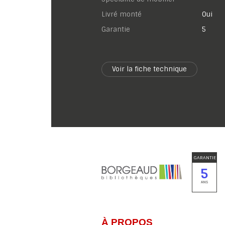
Livré monté
Oui
garantie
5
Voir la fiche technique
GARANTIE
5
ANS
À PROPOS