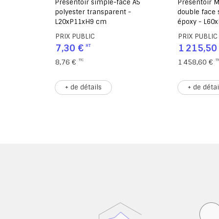
ace A5
Présentoir MILOSEPT mobile
Présentoir mé
t -
double face stratifié et 2 tablettes
structure ra
époxy - L60xP84xH120 cm
cm
PRIX PUBLIC
PRIX PUBLIC
1 215,50 €
21,70 €
1 458,60 €
26,04 €
+ de détails
+ de détai