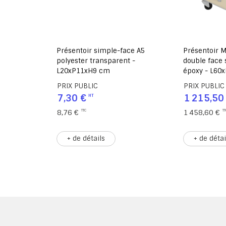
ansparent
Présentoir simple-face A5
Présentoir 
0xP17xH13 cm
polyester transparent -
double face s
L20xP11xH9 cm
époxy - L60
PRIX PUBLIC
PRIX PUBLIC
7,30 €
1 215,50
8,76 €
1 458,60 €
+ de détails
+ de détai