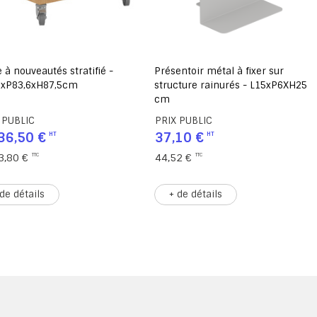
 à nouveautés stratifié -
Présentoir métal à fixer sur
6xP83,6xH87,5cm
structure rainurés - L15xP6XH25
cm
 PUBLIC
PRIX PUBLIC
36,50 €
37,10 €
3,80 €
44,52 €
 de détails
+ de détails