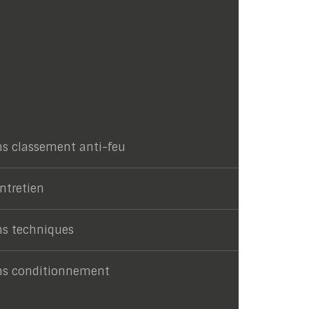
ns classement anti-feu
entretien
ns techniques
ns conditionnement