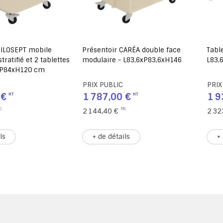
MILOSEPT mobile
Présentoir CARÉA double face
Table
tratifié et 2 tablettes
modulaire - L83,6xP83,6xH146
L83,
xP84xH120 cm
PRIX PUBLIC
PRIX
 €
1 787,00 €
1 9
2 144,40 €
2 32
ls
+ de détails
+