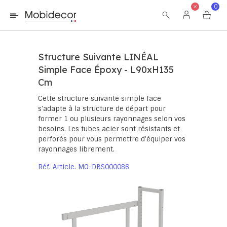
La boutique ne fonctionnera pas correctement dans le cas où
0
les cookies sont désactivés.
Structure Suivante LINÉAL
Simple Face Époxy - L90xH135
Cm
Cette structure suivante simple face
s'adapte à la structure de départ pour
former 1 ou plusieurs rayonnages selon vos
besoins. Les tubes acier sont résistants et
perforés pour vous permettre d'équiper vos
rayonnages librement.
Réf. Article
MO-DBS000086