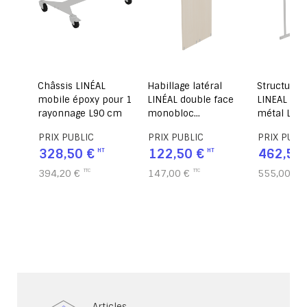
part
Châssis LINÉAL
Habillage latéral
Structure 
ace
mobile époxy pour 1
LINÉAL double face
LINEAL dou
0 cm
rayonnage L90 cm
monobloc
métal L90
mélaminé -
PRIX PUBLIC
PRIX PUBLIC
PRIX PUBL
L61xH160 cm
328,50 €
122,50 €
462,50 
394,20 €
147,00 €
555,00 €
Articles