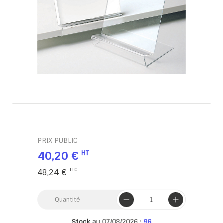
PRIX PUBLIC
40,20 €
48,24 €
Quantité
Stock
au 07/08/2026 :
96