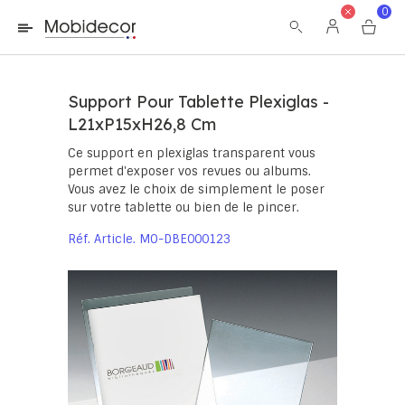
La boutique ne fonctionnera pas correctement dans le cas où
0
les cookies sont désactivés.
Support Pour Tablette Plexiglas -
L21xP15xH26,8 Cm
Ce support en plexiglas transparent vous
permet d'exposer vos revues ou albums.
Vous avez le choix de simplement le poser
sur votre tablette ou bien de le pincer.
Réf. Article
MO-DBE000123