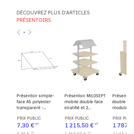
DÉCOUVREZ PLUS D'ARTICLES
PRÉSENTOIRS
as
Présentoir simple-
Présentoir MILOSEPT
Présentoir
re ou
face A5 polyester
mobile double face
double fac
transparent -
stratifié et 2
modulaire 
cm
L20xP11xH9 cm
tablettes époxy -
L83,6xP83
PRIX PUBLIC
PRIX PUBLIC
PRIX PUBL
L60xP84xH120 cm
7,30 €
1 215,50 €
1 787,0