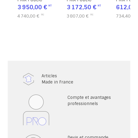
haricot- H110 cm
accès PMR forme
3 950,00 €
3 172,50 €
612,00 
haricot- H75 cm
4 740,00 €
3 807,00 €
734,40 €
Articles
Made in France
Compte et avantages
professionnels
Devis et commande