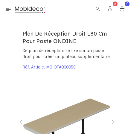
La boutique ne fonctionnera pas correctement dans le cas où
0
les cookies sont désactivés.
Plan De Réception Droit L80 Cm
Pour Poste ONDINE
Ce plan de réception se fixe sur un poste
droit pour créer un plateau supplémentaire.
Réf. Article
MO-DTA000058