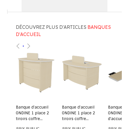
DÉCOUVREZ PLUS D'ARTICLES
BANQUES
D'ACCUEIL
il
Banque d'accueil
Banque d'accueil
Banque d'a
ONDINE 1 place 2
ONDINE 1 place 2
ONDINE Pl
pour
tiroirs coffre
tiroirs coffre
d'accueil 
escamotable forme
escamotable et
poste droit
PRIX PUBLIC
PRIX PUBLIC
PRIX PUBL