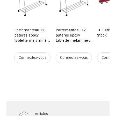
 -
Portemanteau 12
Portemanteau 12
10 Patères
patères époxy
patères époxy
Stock
tablette mélaminé -
tablette mélaminé -
L120xP45xH110 cm -
L120xP45xH110 cm
Hêtre Miel
ous
Connectez-vous
Connectez-vous
Connect
Articles