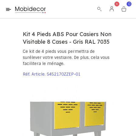
La boutique ne fonctionnera pas correctement dans le cas où
0
les cookies sont désactivés.
Kit 4 Pieds ABS Pour Casiers Non
Visitable 8 Cases - Gris RAL 7035
Ce kit de 4 pieds vous permettra de
surélever votre vestiaire. De plus, cela vous
facilitera le ménage.
Réf. Article
S452170ZZEP-01