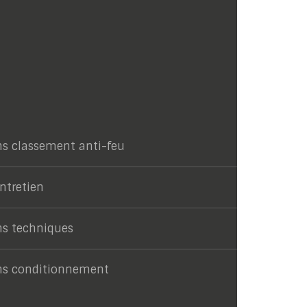
ns classement anti-feu
entretien
ns techniques
ns conditionnement