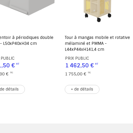
entoir à périodiques double
Tour à mangas mobile et rotative
 - L50xP40xH34 cm
mélaminé et PMMA -
L44xP44xH141,4 cm
 PUBLIC
PRIX PUBLIC
,50 €
1 462,50 €
80 €
1 755,00 €
 de détails
+ de détails