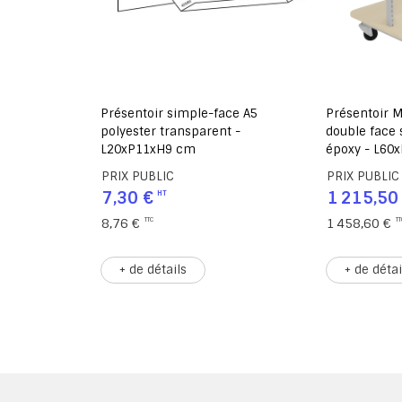
ansparent
Présentoir simple-face A5
Présentoir 
0xP17xH13 cm
polyester transparent -
double face s
L20xP11xH9 cm
époxy - L60
PRIX PUBLIC
PRIX PUBLIC
7,30 €
1 215,50
8,76 €
1 458,60 €
+ de détails
+ de détai