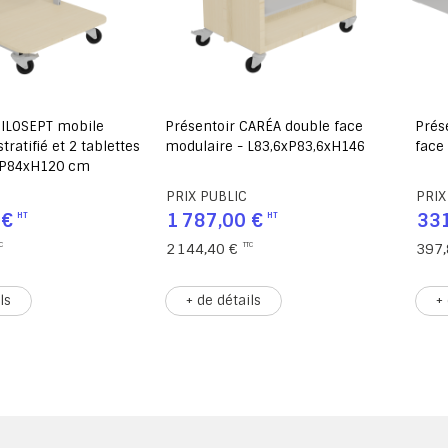
MILOSEPT mobile
Présentoir CARÉA double face
Prés
tratifié et 2 tablettes
modulaire - L83,6xP83,6xH146
face
xP84xH120 cm
PRIX PUBLIC
PRIX
 €
1 787,00 €
331
2 144,40 €
397,
ls
+ de détails
+