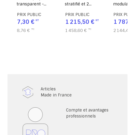
transparent -
stratifié et 2
modulaire 
cm
L20xP11xH9 cm
tablettes époxy -
L83,6xP83
PRIX PUBLIC
PRIX PUBLIC
PRIX PUBL
L60xP84xH120 cm
7,30 €
1 215,50 €
1 787,0
8,76 €
1 458,60 €
2 144,40 €
Articles
Made in France
Compte et avantages
professionnels