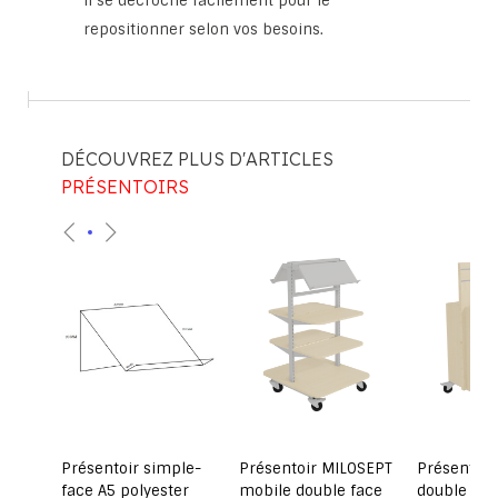
Il se décroche facilement pour le
repositionner selon vos besoins.
DÉCOUVREZ PLUS D'ARTICLES
PRÉSENTOIRS
as
Présentoir simple-
Présentoir MILOSEPT
Présentoir
re ou
face A5 polyester
mobile double face
double fac