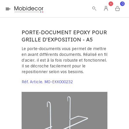
La boutique ne fonctionnera pas correctement dans le cas où
0
les cookies sont désactivés.
PORTE-DOCUMENT EPOXY POUR
GRILLE D'EXPOSITION - A5
Le porte-documents vous permet de mettre
en avant différents documents. Réalisé en fil
d'acier, il est à la fois robuste et fonctionnel.
Il se décroche facilement pour le
repositionner selon vos besoins.
Réf. Article
MO-EKK000232