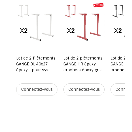
ents
Lot de 2 Piètements
Lot de 2 piètements
Lot de 2 p
oxy -
GANGE DL 40x27
GANGE HR époxy
GANGE HR 
e -
époxy - pour syst.
crochets époxy gris
crochets é
poutre - T6 - Stock
RAL 9006 - T3 à T6 -
RAL 9006 - 
Rouge RAL 3031
Noir RAL 9
ous
Connectez-vous
Connectez-vous
Connect