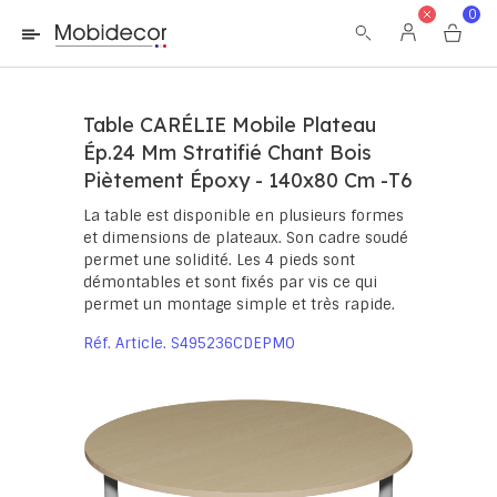
La boutique ne fonctionnera pas correctement dans le cas où
0
les cookies sont désactivés.
Table CARÉLIE Mobile Plateau
Ép.24 Mm Stratifié Chant Bois
Piètement Époxy - 140x80 Cm -T6
La table est disponible en plusieurs formes
et dimensions de plateaux. Son cadre soudé
permet une solidité. Les 4 pieds sont
démontables et sont fixés par vis ce qui
permet un montage simple et très rapide.
Réf. Article
S495236CDEPMO