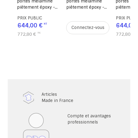
ur
portes mélaminé
portes mélaminé
portes mé
piètement époxy -
piètement époxy -
piètement 
L120xP45xH180 cm -
L120xP45xH180 cm
L120xP45x
PRIX PUBLIC
PRIX PUBL
Hêtre miel/gris RAL
Hêtre miel
644,00 €
644,00 
9006
9006
ous
Connectez-vous
772,80 €
772,80 €
Articles
Made in France
Compte et avantages
professionnels