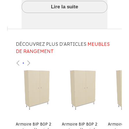
Lire la suite
DÉCOUVREZ PLUS D'ARTICLES
MEUBLES
DE RANGEMENT
Armoire BIP BOP 2
Armoire BIP BOP 2
Armoire BI