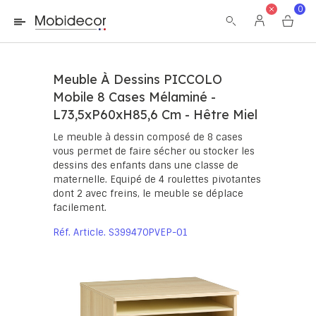
La boutique ne fonctionnera pas correctement dans le cas où
0
les cookies sont désactivés.
Meuble À Dessins PICCOLO
Mobile 8 Cases Mélaminé -
L73,5xP60xH85,6 Cm - Hêtre Miel
Le meuble à dessin composé de 8 cases
vous permet de faire sécher ou stocker les
dessins des enfants dans une classe de
maternelle. Equipé de 4 roulettes pivotantes
dont 2 avec freins, le meuble se déplace
facilement.
Réf. Article
S399470PVEP-01