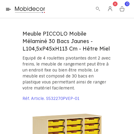
La boutique ne fonctionnera pas correctement dans le cas où
0
les cookies sont désactivés.
Meuble PICCOLO Mobile
Mélaminé 30 Bacs Jaunes -
L104,5xP45xH113 Cm - Hêtre Miel
Equipé de 4 roulettes pivotantes dont 2 avec
freins, le meuble de rangement peut être à
un endroit fixe ou bien être mobile. Le
meuble est composé de 30 bacs en
plastique vous permettant ainsi de ranger
votre matériel facilement.
Réf. Article
S532270PVEP-01