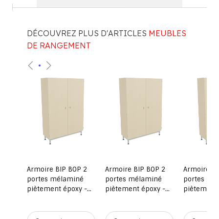
DÉCOUVREZ PLUS D'ARTICLES
MEUBLES
DE RANGEMENT
Armoire BIP BOP 2
Armoire BIP BOP 2
Armoire BI
ur
portes mélaminé
portes mélaminé
portes mé
piètement époxy -
piètement époxy -
piètement 
L120xP45xH180 cm -
L120xP45xH180 cm
L120xP45x
Hêtre miel/gris RAL
Hêtre miel
9006
9006