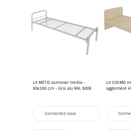
illis -
Lit MÉTIS sommier treillis -
Lit COSMO 
u RAL 9006
90x190 cm - Gris alu RAL 9006
aggloméré H
us
Connectez-vous
Conne