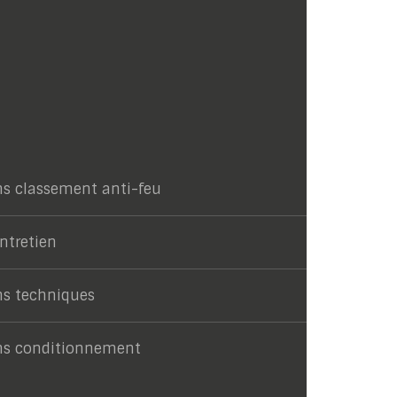
ns classement anti-feu
entretien
ns techniques
ns conditionnement