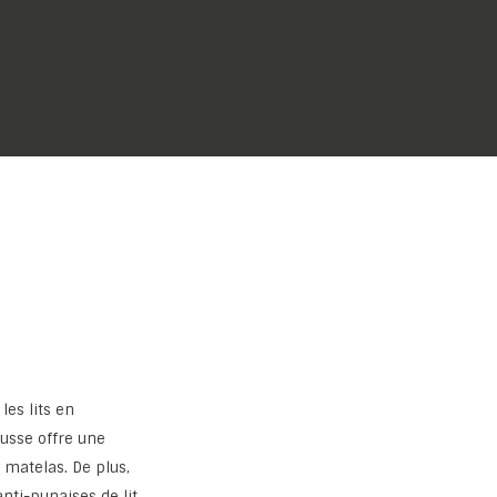
les lits en
mousse offre une
e matelas. De plus,
nti-punaises de lit