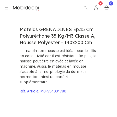
La boutique ne fonctionnera pas correctement dans le cas où
0
les cookies sont désactivés.
Matelas GRENADINES Ép.15 Cm
Polyuréthane 35 Kg/m3 Classe A,
Housse Polyester - 140x200 Cm
Le matelas en mousse est idéal pour les lits
en collectivité car il est résistant. De plus, la
housse peut être enlevée et lavée en
machine. Aussi, le matelas en mousse
s'adapte à la morphologie du dormeur
permettant ainsi un confort
supplémentaire.
Réf. Article
MO-S54004780