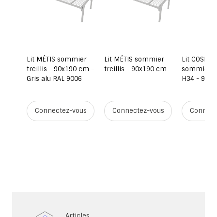
ier
Lit MÉTIS sommier
Lit MÉTIS sommier
Lit COSMO
0 cm -
treillis - 90x190 cm -
treillis - 90x190 cm
sommier a
06
Gris alu RAL 9006
H34 - 90x
ous
Connectez-vous
Connectez-vous
Connect
Articles