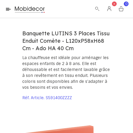
La boutique ne fonctionnera pas correctement dans le cas où
0
les cookies sont désactivés.
Banquette LUTINS 3 Places Tissu
Enduit Comète - L120xP58xH68
Cm - Ado HA 40 Cm
La chauffeuse est idéale pour aménager les
espaces enfants de 2 à 8 ans. Elle est
déhoussable et est facilement lavable grâce
à son revêtement en tissu enduit. Plusieurs
coloris sont disponibles afin de s'adapter à
vos besoins et vos envies.
Réf. Article
S591400ZZZZ