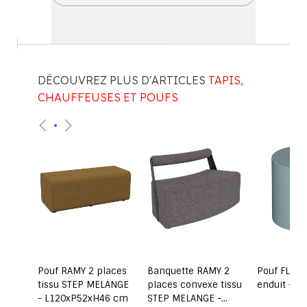
DÉCOUVREZ PLUS D'ARTICLES
TAPIS,
CHAUFFEUSES ET POUFS
ssu
Pouf RAMY 2 places
Banquette RAMY 2
Pouf FLIPO 
m
tissu STEP MELANGE
places convexe tissu
enduit - 
- L120xP52xH46 cm
STEP MELANGE -