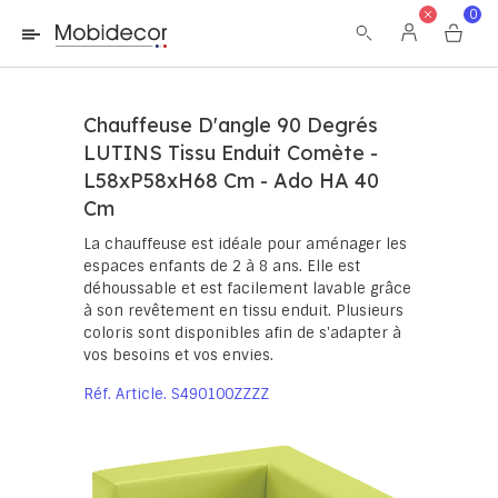
La boutique ne fonctionnera pas correctement dans le cas où
0
les cookies sont désactivés.
Chauffeuse D'angle 90 Degrés
LUTINS Tissu Enduit Comète -
L58xP58xH68 Cm - Ado HA 40
Cm
La chauffeuse est idéale pour aménager les
espaces enfants de 2 à 8 ans. Elle est
déhoussable et est facilement lavable grâce
à son revêtement en tissu enduit. Plusieurs
coloris sont disponibles afin de s'adapter à
vos besoins et vos envies.
Réf. Article
S490100ZZZZ