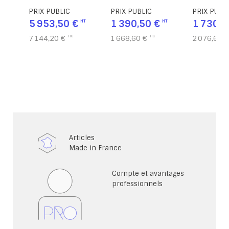
MELANGE -
L120xP53
PRIX PUBLIC
PRIX PUBLIC
PRIX PUBL
D200xH101,9 cm
5 953,50 €
1 390,50 €
1 730,5
7 144,20 €
1 668,60 €
2 076,60 €
Articles
Made in France
Compte et avantages
professionnels