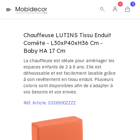
La boutique ne fonctionnera pas correctement dans le cas où
0
les cookies sont désactivés.
Chauffeuse LUTINS Tissu Enduit
Comète - L30xP40xH36 Cm -
Baby HA 17 Cm
La chauffeuse est idéale pour aménager les
espaces enfants de 2 à 8 ans. Elle est
déhoussable et est facilement lavable grâce
à son revêtement en tissu enduit. Plusieurs
coloris sont disponibles afin de s'adapter à
vos besoins et vos envies.
Réf. Article
S328900ZZZZ