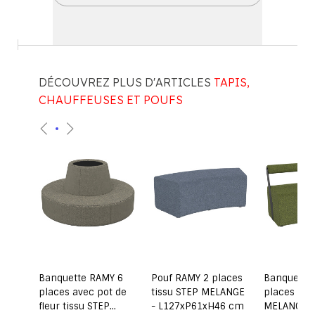
DÉCOUVREZ PLUS D'ARTICLES
TAPIS,
CHAUFFEUSES ET POUFS
ssu
Banquette RAMY 6
Pouf RAMY 2 places
Banquette
m
places avec pot de
tissu STEP MELANGE
places tis
fleur tissu STEP
- L127xP61xH46 cm
MELANGE -