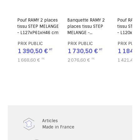
ssu
Pouf RAMY 2 places
Banquette RAMY 2
Pouf RAMY 
m
tissu STEP MELANGE
places tissu STEP
tissu STE
- L127xP61xH46 cm
MELANGE -
- L120xP5
L120xP53xH75 cm
PRIX PUBLIC
PRIX PUBLIC
PRIX PUBL
1 390,50 €
1 730,50 €
1 184,5
1 668,60 €
2 076,60 €
1 421,40 €
Articles
Made in France