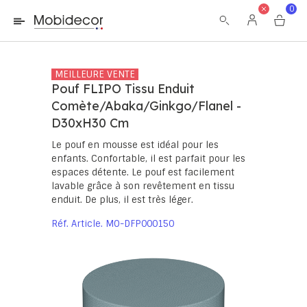
La boutique ne fonctionnera pas correctement dans le cas où
0
les cookies sont désactivés.
MEILLEURE VENTE
Pouf FLIPO Tissu Enduit
Comète/Abaka/Ginkgo/Flanel -
D30xH30 Cm
Le pouf en mousse est idéal pour les
enfants. Confortable, il est parfait pour les
espaces détente. Le pouf est facilement
lavable grâce à son revêtement en tissu
enduit. De plus, il est très léger.
Réf. Article
MO-DFP000150