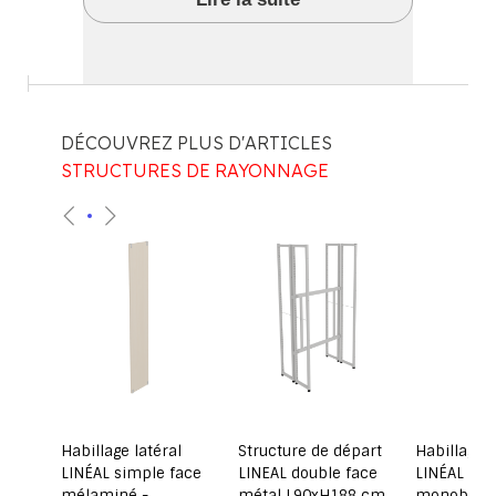
DÉCOUVREZ PLUS D'ARTICLES
STRUCTURES DE RAYONNAGE
Structure 
LINEAL si
métal L9
PRIX PUBL
255,50
306,60 €
al
Structure de départ
Habillage latéral
face
LINEAL double face
LINÉAL double face
métal L90xH188 cm
monobloc