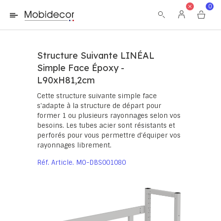
La boutique ne fonctionnera pas correctement dans le cas où
0
les cookies sont désactivés.
Structure Suivante LINÉAL
Simple Face Époxy -
L90xH81,2cm
Cette structure suivante simple face
s'adapte à la structure de départ pour
former 1 ou plusieurs rayonnages selon vos
besoins. Les tubes acier sont résistants et
perforés pour vous permettre d'équiper vos
rayonnages librement.
Réf. Article
MO-DBS001080