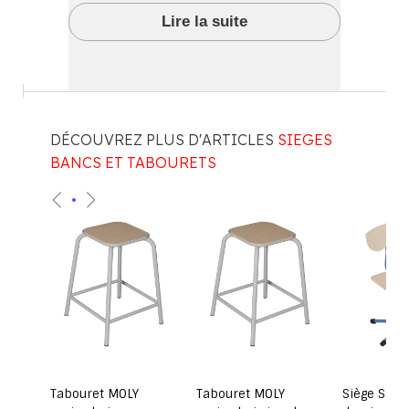
Lire la suite
DÉCOUVREZ PLUS D'ARTICLES
SIEGES
BANCS ET TABOURETS
coque
Tabouret MOLY
Tabouret MOLY
Siège SION 