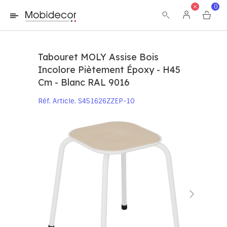
La boutique ne fonctionnera pas correctement dans le cas où
0
les cookies sont désactivés.
Tabouret MOLY Assise Bois
Incolore Piètement Époxy - H45
Cm - Blanc RAL 9016
Réf. Article
S451626ZZEP-10