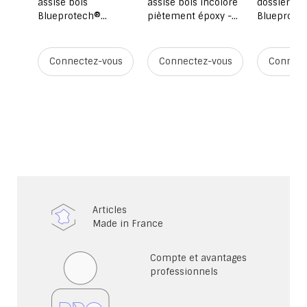
assise bois
assise bois incolore
dossier bo
Blueprotech®
piètement époxy -
Blueprote
piètement époxy -
H58 cm - Stock
piètement 
H58 cm - Stock
H42 à 60 c
RAL 5002
ous
Connectez-vous
Connectez-vous
Connect
Articles
Made in France
Compte et avantages
professionnels