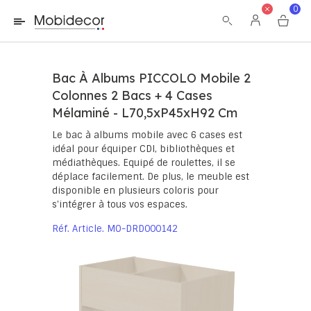
La boutique ne fonctionnera pas correctement dans le cas où
0
les cookies sont désactivés.
Bac À Albums PICCOLO Mobile 2
Colonnes 2 Bacs + 4 Cases
Mélaminé - L70,5xP45xH92 Cm
Le bac à albums mobile avec 6 cases est
idéal pour équiper CDI, bibliothèques et
médiathèques. Equipé de roulettes, il se
déplace facilement. De plus, le meuble est
disponible en plusieurs coloris pour
s'intégrer à tous vos espaces.
Réf. Article
MO-DRD000142