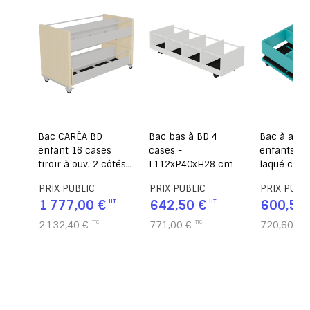
cases
Bac CARÉA BD
Bac bas à BD 4
Bac à alb
enfant 16 cases
cases -
enfants 4 
5 cm
tiroir à ouv. 2 côtés
L112xP40xH28 cm
laqué capa
stratifié avec
120 album
PRIX PUBLIC
PRIX PUBLIC
PRIX PUBL
roulettes - L122 x
L65xP65x
1 777,00 €
642,50 €
600,50 
P60 x H77,5 cm
2 132,40 €
771,00 €
720,60 €