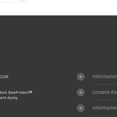
Informatio
ECOR
Conseils d'
bois BlueProtech®.
ent époxy.
Informatio