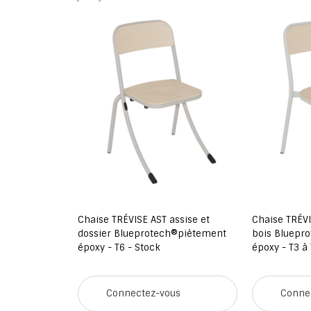
ÉVISE assise
Chaise TRÉVISE AST assise et
Chaise TRÉVI
protech®
dossier Blueprotech®piètement
bois Bluepr
60 cm - Stock
époxy - T6 - Stock
époxy - T3 à 
us
Connectez-vous
Conne