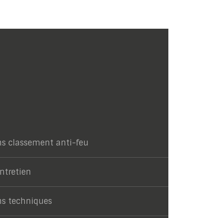
ns classement anti-feu
entretien
ns techniques