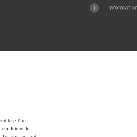
Informatio
nt luge. Son
s conditions de
S. Les chaises sont