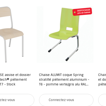
SE assise et dossier
Chaise ALUMIT coque Spring
Chai
otech® piètement
stratifié piètement aluminium -
et d
T7 - Stock
T6 - pomme verte/gris alu RAL
pièt
9006
ctez-vous
Connectez-vous