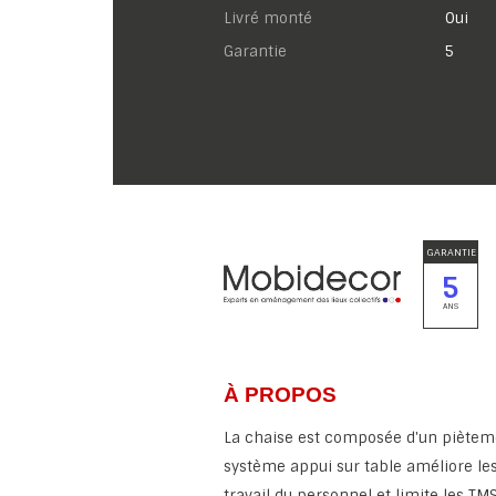
Livré monté
Oui
garantie
5
GARANTIE
5
ANS
À PROPOS
La chaise est composée d'un pièteme
système appui sur table améliore le
travail du personnel et limite les TM