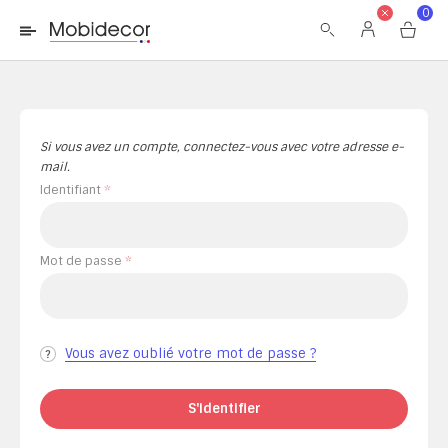
La boutique ne fonctionnera pas correctement dans le cas où
0
les cookies sont désactivés.
Si vous avez un compte, connectez-vous avec votre adresse e-
mail.
Identifiant
Mot de passe
Vous avez oublié votre mot de passe ?
S'identifier