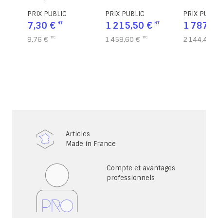
cm
L20xP11xH9 cm
tablettes époxy -
L83,6xP83
PRIX PUBLIC
PRIX PUBLIC
PRIX PUBL
L60xP84xH120 cm
7,30 €
1 215,50 €
1 787,0
8,76 €
1 458,60 €
2 144,40 €
Articles
Made in France
Compte et avantages
professionnels