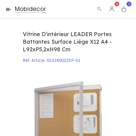
La boutique ne fonctionnera pas correctement dans le cas où
0
les cookies sont désactivés.
Vitrine D'intérieur LEADER Portes
Battantes Surface Liège X12 A4 -
L92xP5,2xH98 Cm
Réf. Article
S532400ZZEP-01