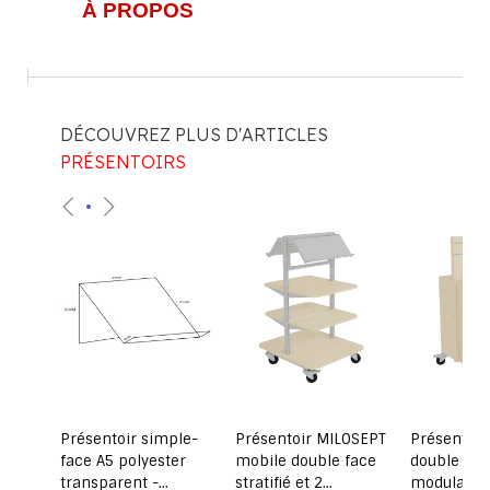
À PROPOS
DÉCOUVREZ PLUS D'ARTICLES
PRÉSENTOIRS
as
Présentoir simple-
Présentoir MILOSEPT
Présentoir
re ou
face A5 polyester
mobile double face
double fac
transparent -
stratifié et 2
modulaire 