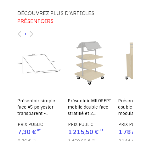
DÉCOUVREZ PLUS D'ARTICLES
PRÉSENTOIRS
as
Présentoir simple-
Présentoir MILOSEPT
Présentoir
re ou
face A5 polyester
mobile double face
double fac
transparent -
stratifié et 2
modulaire 
cm
L20xP11xH9 cm
tablettes époxy -
L83,6xP83
PRIX PUBLIC
PRIX PUBLIC
PRIX PUBL
L60xP84xH120 cm
7,30 €
1 215,50 €
1 787,0