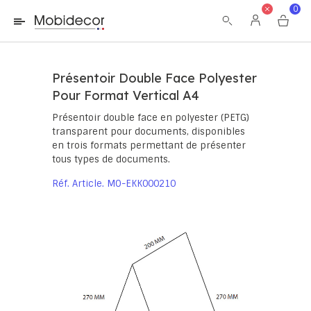
La boutique ne fonctionnera pas correctement dans le cas où
0
les cookies sont désactivés.
Présentoir Double Face Polyester
Pour Format Vertical A4
Présentoir double face en polyester (PETG)
transparent pour documents, disponibles
en trois formats permettant de présenter
tous types de documents.
Réf. Article
MO-EKK000210