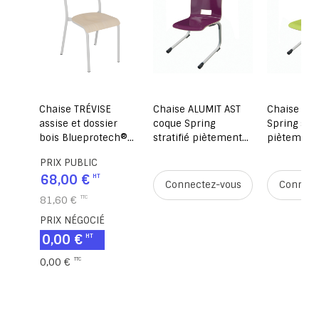
ée
Chaise TRÉVISE
Chaise ALUMIT AST
Chaise AL
et
assise et dossier
coque Spring
Spring stra
bois Blueprotech®
stratifié piètement
piètement
piètement époxy -
aluminium - T6 -
aluminium 
PRIX PUBLIC
y -
T3 à T7 - Stock
prune/gris alu RAL
pomme ver
68,00 €
9006
alu RAL 90
ous
Connectez-vous
Connect
81,60 €
PRIX NÉGOCIÉ
0,00 €
0,00 €