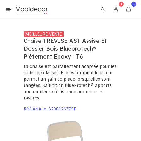
La boutique ne fonctionnera pas correctement dans le cas où
0
les cookies sont désactivés.
MEILLEURE VENTE
Chaise TRÉVISE AST Assise Et
Dossier Bois Blueprotech®
Piètement Époxy - T6
La chaise est parfaitement adaptée pour les
salles de classes. Elle est empilable ce qui
permet un gain de place lorsqu'elles sont
rangées. Sa finition BlueProtech® apporte
une meilleure résistance aux chocs et
rayures.
Réf. Article
S288126ZZEP