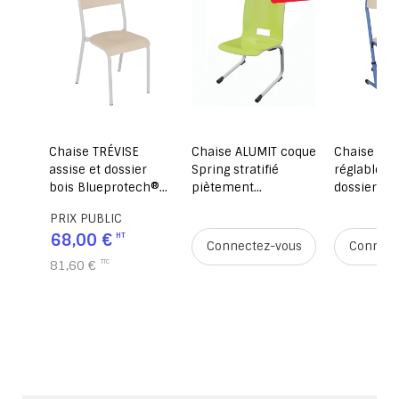
 AST
Chaise TRÉVISE
Chaise ALUMIT coque
Chaise HÉL
r
assise et dossier
Spring stratifié
réglable as
iètement
bois Blueprotech®
piètement
dossier bo
ock
piètement époxy -
aluminium - T6 -
Blueprote
PRIX PUBLIC
T3 à T7 - Stock
pomme verte/gris
piètement 
68,00 €
alu RAL 9006
T3 à T6 - S
ous
Connectez-vous
Connect
81,60 €