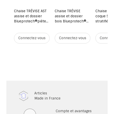
ée
Chaise TRÉVISE AST
Chaise TRÉVISE
Chaise ALU
et
assise et dossier
assise et dossier
coque Spri
Blueprotech®piètement
bois Blueprotech®
stratifié p
époxy - T6 - Stock
piètement époxy -
aluminium 
y -
T3 à T7 - Stock
prune/gris
9006
ous
Connectez-vous
Connectez-vous
Connect
Articles
Made in France
Compte et avantages