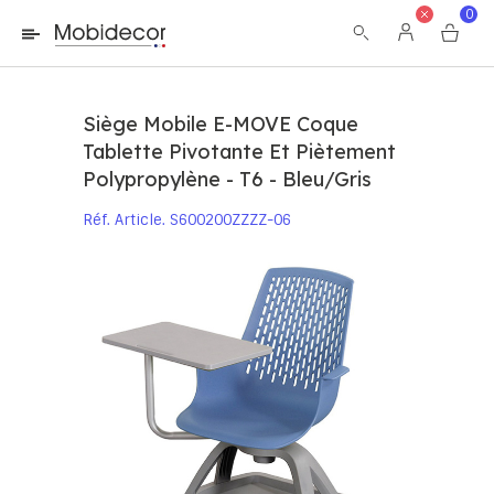
La boutique ne fonctionnera pas correctement dans le cas où
0
les cookies sont désactivés.
Siège Mobile E-MOVE Coque
Tablette Pivotante Et Piètement
Polypropylène - T6 - Bleu/gris
Réf. Article
S600200ZZZZ-06