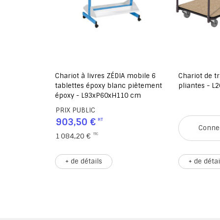
e face 4
Chariot à livres ZÉDIA mobile 6
Chariot de t
 mélaminé
tablettes époxy blanc piètement
pliantes - 
121,6 cm
époxy - L93xP60xH110 cm
PRIX PUBLIC
903,50 €
Conne
1 084,20 €
+ de détails
+ de détai