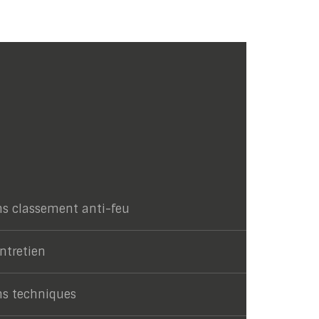
ns classement anti-feu
entretien
ns techniques