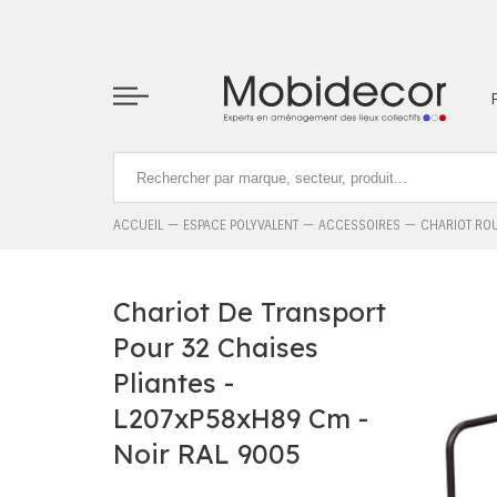
La boutique ne fonctionnera pas correctement dans le cas où l
ACCUEIL
ESPACE POLYVALENT
ACCESSOIRES
CHARIOT ROU
Chariot De Transport
Pour 32 Chaises
Pliantes -
L207xP58xH89 Cm -
Noir RAL 9005