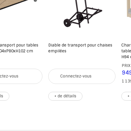
ransport pour tables
Diable de transport pour chaises
Char
L204xP80xH102 cm
empilées
table
H94
PRIX
949
ctez-vous
Connectez-vous
1 13
ls
+ de détails
+