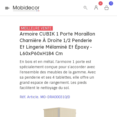
La boutique ne fonctionnera pas correctement dans le cas où
0
les cookies sont désactivés.
MEILLEURE VENTE
Armoire CUBIK 1 Porte Moraillon
Charnière À Droite 1/2 Penderie
Et Lingerie Mélaminé Et Époxy -
L60xP60xH184 Cm
En bois et en métal, l'armoire 1 porte est
spécialement conçue pour s'accorder avec
l'ensemble des meubles de la gamme. Avec
sa penderie et ses 4 tablettes, elle offre un
grand espace de rangement. Les pieds
facilitent le nettoyage du sol.
Réf. Article
MO-DRA000310/D