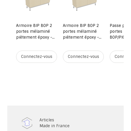
P 2
Armoire BIP BOP 2
Armoire BIP BOP 2
Passe pou
né
portes mélaminé
portes mélaminé
portes bat
y -
piètement époxy -
piètement époxy -
BOP/PICCO
 cm -
L120xP45xH180 cm -
L120xP45xH180 cm
3 points
 RAL
Hêtre miel/gris RAL
9006
ous
Connectez-vous
Connectez-vous
Connect
Articles
Made in France