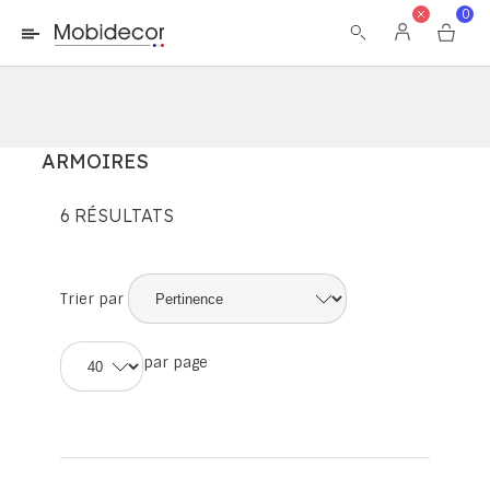
La boutique ne fonctionnera pas correctement dans le cas où
0
les cookies sont désactivés.
ARMOIRES
6
RÉSULTATS
Trier par
par page