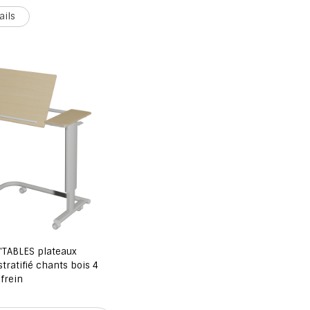
ails
'TABLES plateaux
stratifié chants bois 4
 frein