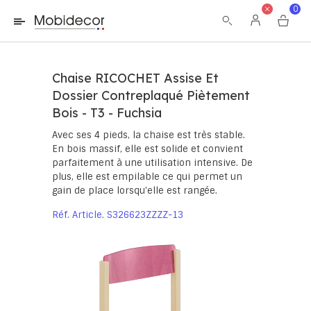
La boutique ne fonctionnera pas correctement dans le cas où
0
les cookies sont désactivés.
Chaise RICOCHET Assise Et
Dossier Contreplaqué Piètement
Bois - T3 - Fuchsia
Avec ses 4 pieds, la chaise est très stable.
En bois massif, elle est solide et convient
parfaitement à une utilisation intensive. De
plus, elle est empilable ce qui permet un
gain de place lorsqu'elle est rangée.
Réf. Article
S326623ZZZZ-13