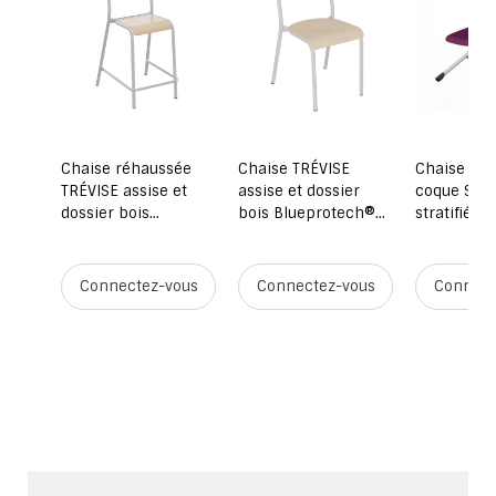
 AST
Chaise réhaussée
Chaise TRÉVISE
Chaise ALU
r
TRÉVISE assise et
assise et dossier
coque Spri
iètement
dossier bois
bois Blueprotech®
stratifié p
ock
Blueprotech®
piètement époxy -
aluminium 
piètement époxy -
T3 à T7 - Stock
prune/gris
H60 cm - Stock
9006
ous
Connectez-vous
Connectez-vous
Connect