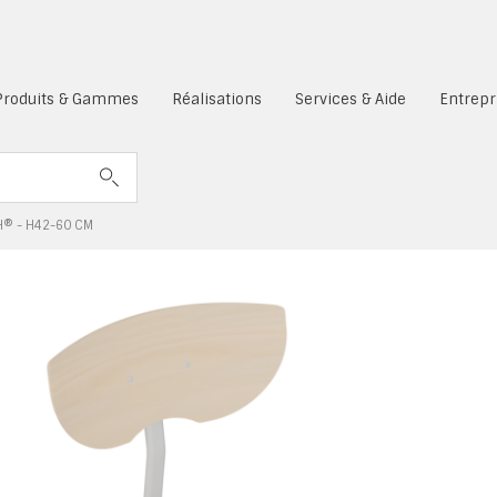
es cookies sont désactivés.
Produits & Gammes
Réalisations
Services & Aide
Entrepr
H® - H42-60 CM