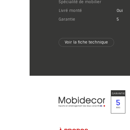
Spécialité de mobilier
Livré monté
Oui
garantie
5
Voir la fiche technique
GARANTIE
5
ANS