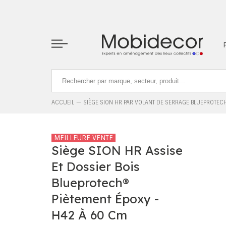
La boutique ne fonctionnera pas correctement dans le cas où l
ACCUEIL
SIÈGE SION HR PAR VOLANT DE SERRAGE BLUEPROTEC
MEILLEURE VENTE
Siège SION HR Assise
Et Dossier Bois
Blueprotech®
Piètement Époxy -
H42 À 60 Cm