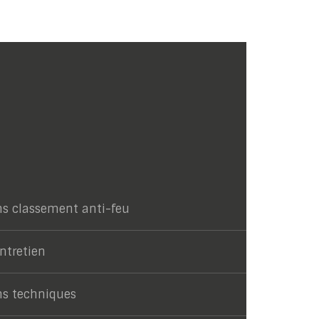
ns classement anti-feu
entretien
ns techniques