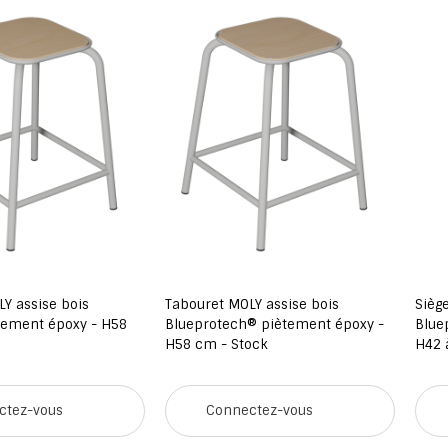
assise bois
Tabouret MOLY assise bois
Siège 
ement époxy - H58
Blueprotech® piètement époxy -
Bluepr
H58 cm - Stock
H42 à 
ez-vous
Connectez-vous