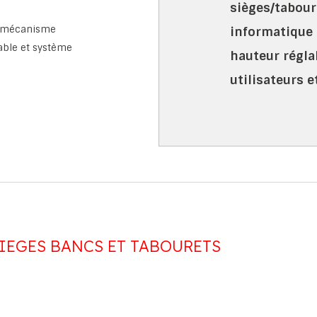
sièges/tabour
ar mécanisme
informatique 
able et système
hauteur régla
utilisateurs e
IEGES BANCS ET TABOURETS