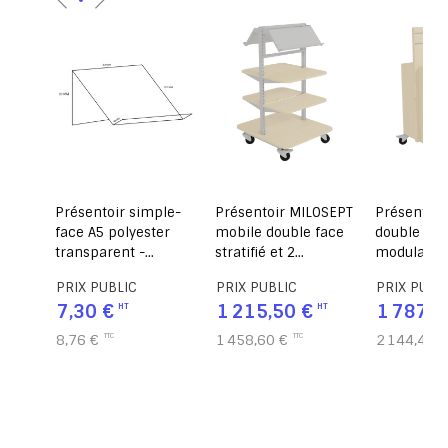
as
Présentoir simple-
Présentoir MILOSEPT
Présentoir
re ou
face A5 polyester
mobile double face
double fac
transparent -
stratifié et 2
modulaire 
cm
L20xP11xH9 cm
tablettes époxy -
L83,6xP83
PRIX PUBLIC
PRIX PUBLIC
PRIX PUBL
L60xP84xH120 cm
7,30 €
1 215,50 €
1 787,0
8,76 €
1 458,60 €
2 144,40 €