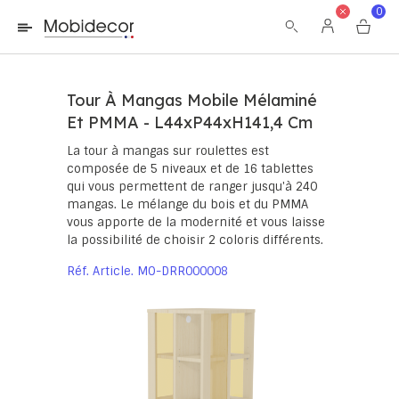
La boutique ne fonctionnera pas correctement dans le cas où
0
les cookies sont désactivés.
Tour À Mangas Mobile Mélaminé
Et PMMA - L44xP44xH141,4 Cm
La tour à mangas sur roulettes est
composée de 5 niveaux et de 16 tablettes
qui vous permettent de ranger jusqu'à 240
mangas. Le mélange du bois et du PMMA
vous apporte de la modernité et vous laisse
la possibilité de choisir 2 coloris différents.
Réf. Article
MO-DRR000008