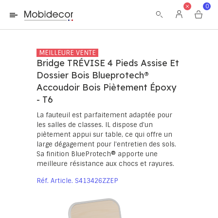
La boutique ne fonctionnera pas correctement dans le cas où
0
les cookies sont désactivés.
MEILLEURE VENTE
Bridge TRÉVISE 4 Pieds Assise Et
Dossier Bois Blueprotech®
Accoudoir Bois Piètement Époxy
- T6
La fauteuil est parfaitement adaptée pour
les salles de classes. IL dispose d'un
piètement appui sur table, ce qui offre un
large dégagement pour l'entretien des sols.
Sa finition BlueProtech® apporte une
meilleure résistance aux chocs et rayures.
Réf. Article
S413426ZZEP