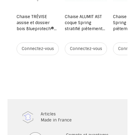
 AST
Chaise TRÉVISE
Chaise ALUMIT AST
Chaise AL
r
assise et dossier
coque Spring
Spring stra
iètement
bois Blueprotech®
stratifié piètement
piètement
ock
piètement époxy -
aluminium - T6 -
aluminium 
T3 à T7 - Stock
prune/gris alu RAL
pomme ver
9006
alu RAL 90
ous
Connectez-vous
Connectez-vous
Connect
Articles
Made in France